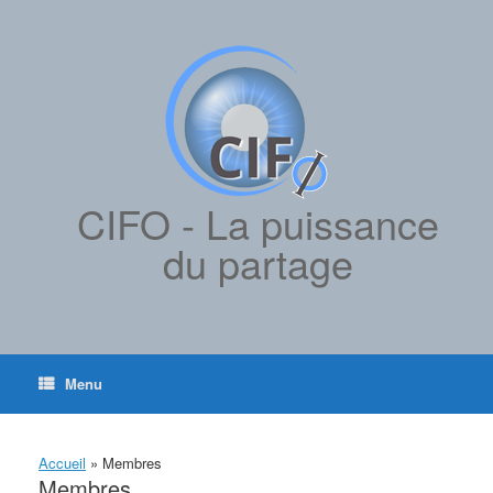
contenu
Skip
principal
to
content
CIFO - La puissance
du partage
Menu
Accueil
»
Membres
Membres