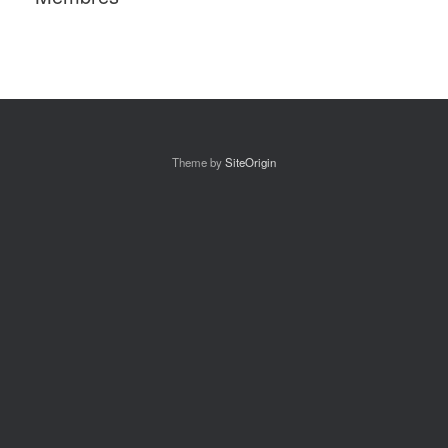
Theme by
SiteOrigin