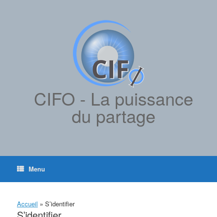
contenu
Skip
principal
to
content
CIFO - La puissance
du partage
Menu
Accueil
»
S’identifier
S’identifier