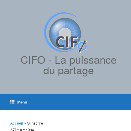
contenu
Skip
principal
to
content
CIFO - La puissance
du partage
Menu
Accueil
»
S’inscrire
S’inscrire