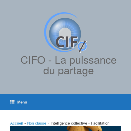
contenu
Skip
principal
to
content
CIFO - La puissance
du partage
Menu
Accueil
»
Non classé
»
Intelligence collective • Facilitation